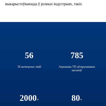
выкарыстоўваюцца ў розных індустрыях, такіх
56
785
56 вытворчых ліній
Атрыманы 785 аўтарызаваных
патэнтаў
2000
80