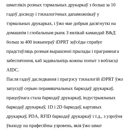
шматлікіх розных тэрмальных друкаркаў з больш за 10
гадоў досведу і тэхналогічных дапаможнікаў у
тэрмальных друкарках, і ўжо мае добрыя дасягнуткі на
домашнім і глобальным рынк З вялікай камандай В&Д
больш за 400 інжынераў iDPRT заўсёды спрабуе
прадстаўляць розныя вырашэнні прылады і праграмнага
забеспячэння, каб задавальніць кожны попыт з вобласці
AIDC.
Пасля гадоў даследвання і прагрэсу тэхналогій iDPRT ўжо
запусціў серыю перамяшчальных баркодаў друкаркаў,
працоўнага стала баркодаў друкаркаў, індустрыяльных
баркодаў друкаркаў, 1D і 2D баркодаў, картавых
друкаркаў, PDA, RFID баркодаў друкаркаў і т.д., з узроўня
ўваходу на прафесійны узровень, якія ўжо шмат