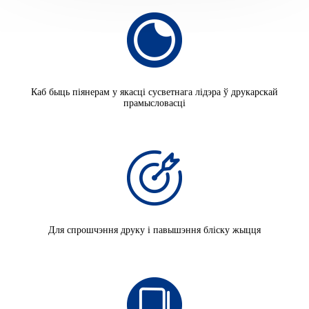
Каб быць піянерам у якасці сусветнага лідэра ў друкарскай
прамысловасці
Для спрошчэння друку і павышэння бліску жыцця