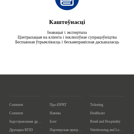
Каштоўнасці
Інавацыі і экспертыза
Цэнтрызацыя на кліента і інклюзіўнае супрацоўніцтва
Беспынная ўтрымлівасць і бескампрамісная дасканаласць
Comment
Пра iDPRT
Ticketing
Comment
Навіны
Healthcare
Індустрыяльная друкарка баркодаў
Блог
Retail and Hospitality
Друкарка RFID
Партнерская праграма
Warehousing and Logistics