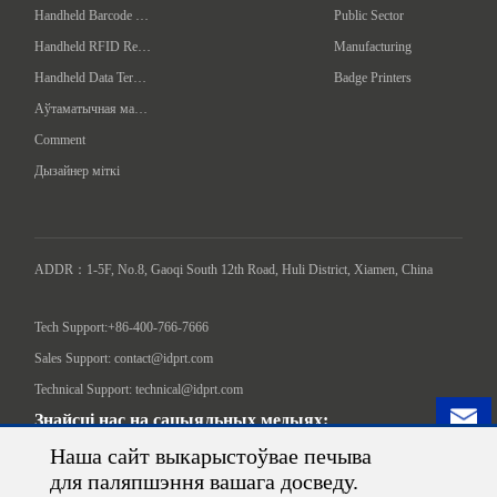
Handheld Barcode Scanner
Public Sector
Handheld RFID Reader/Writer
Manufacturing
Handheld Data Terminal
Badge Printers
Аўтаматычная машына для адзначэння
Comment
Дызайнер міткі
ADDR：1-5F, No.8, Gaoqi South 12th Road, Huli District, Xiamen, China

Tech Support:+86-400-766-7666
Sales Support: contact@idprt.com
Technical Support: technical@idprt.com
Знайсці нас на сацыяльных медыях:
Наша сайт выкарыстоўвае печыва
для паляпшэння вашага досведу.