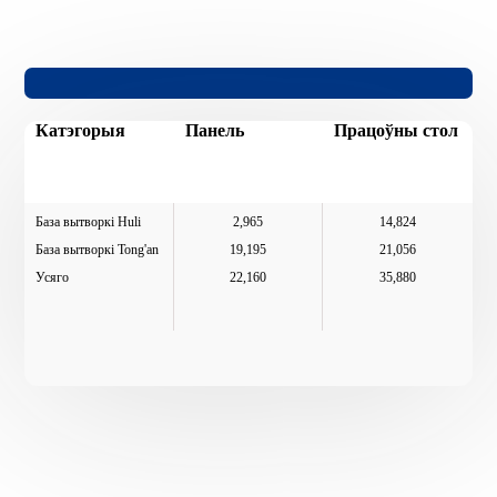
Катэгорыя
Панель
Працоўны стол
База вытворкі Huli
2,965
14,824
База вытворкі Tong'an
19,195
21,056
Усяго
22,160
35,880