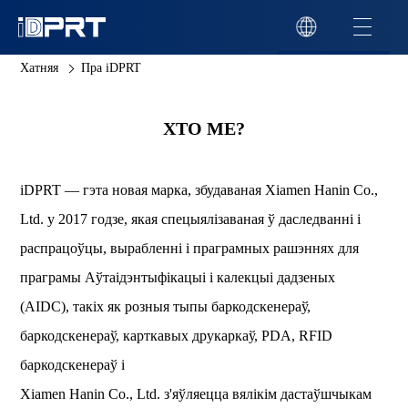
Хатняя
Пра iDPRT
ХТО МЕ?
iDPRT — гэта новая марка, збудаваная Xiamen Hanin Co.,
Ltd. у 2017 годзе, якая спецыялізаваная ў даследванні і
распрацоўцы, вырабленні і праграмных рашэннях для
праграмы Аўтаідэнтыфікацыі і калекцыі дадзеных
(AIDC), такіх як розныя тыпы баркодскенераў,
баркодскенераў, карткавых друкаркаў, PDA, RFID
баркодскенераў і
Xiamen Hanin Co., Ltd. з'яўляецца вялікім дастаўшчыкам