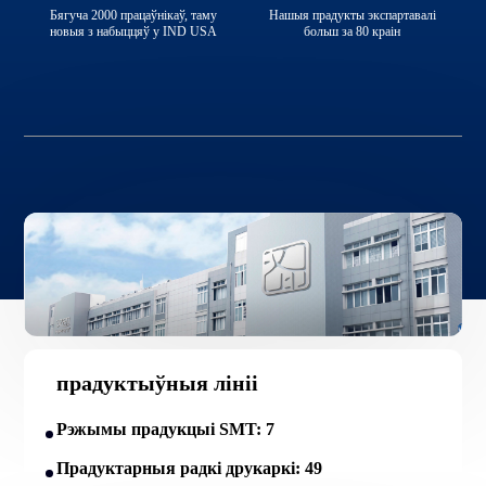
Бягуча 2000 працаўнікаў, таму
Нашыя прадукты экспартавалі
новыя з набыццяў у IND USA
больш за 80 краін
прадуктыўныя лініі
Рэжымы прадукцыі SMT: 7
Прадуктарныя радкі друкаркі: 49