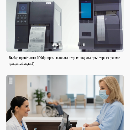
Выбар правільнага 600dpi прамысловага штрых-коднага прынтара (з рэкаме
ндацыямі мадэлі)