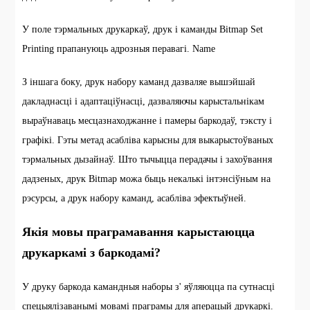
У поле тэрмальных друкаркаў, друк і каманды Bitmap Set
Printing прапануюць адрозныя перавагі. Name
З іншага боку, друк набору каманд дазваляе вышэйшай
дакладнасці і адаптаціўнасці, дазваляючы карыстальнікам
выраўнаваць месцазнаходжанне і памеры баркодаў, тэксту і
графікі. Гэты метад асабліва карысны для выкарыстоўваных
тэрмальных дызайнаў. Што тычыцца перадачы і захоўвання
дадзеных, друк Bitmap можа быць некалькі інтэнсіўным на
рэсурсы, а друк набору каманд, асабліва эфектыўней.
Якія мовы праграмавання карыстаюцца
друкаркамі з баркодамі?
У друку баркода камандныя наборы з' яўляюцца па сутнасці
спецыялізаванымі мовамі праграмы для аперацый друкаркі.