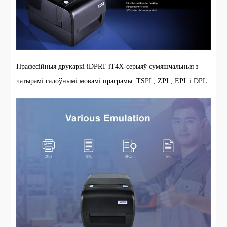
Прафесійныя друкаркі iDPRT iT4X-серыяў сумяшчальныя з
чатырамі галоўнымі мовамі праграмы: TSPL, ZPL, EPL і DPL.