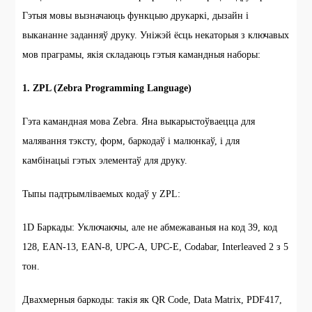
Гэтыя мовы вызначаюць функцыю друкаркі, дызайн і
выкананне заданняў друку. Уніжэй ёсць некаторыя з ключавых
мов праграмы, якія складаюць гэтыя камандныя наборы:
1. ZPL (Zebra Programming Language)
Гэта камандная мова Zebra. Яна выкарыстоўваецца для
малявання тэксту, форм, баркодаў і малюнкаў, і для
камбінацыі гэтых элементаў для друку.
Тыпы падтрымліваемых кодаў у ZPL:
1D Баркады: Уключаючы, але не абмежаваныя на код 39, код
128, EAN-13, EAN-8, UPC-A, UPC-E, Codabar, Interleaved 2 з 5
тон.
Двахмерныя баркоды: такія як QR Code, Data Matrix, PDF417,