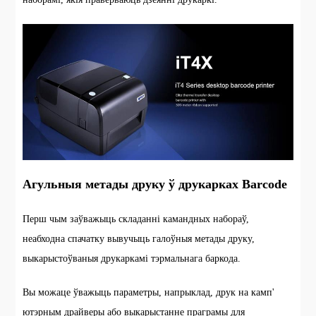
Агульныя метады друку ў друкарках Barcode
Перш чым заўважыць складанні камандных набораў,
неабходна спачатку вывучыць галоўныя метады друку,
выкарыстоўваныя друкаркамі тэрмальнага баркода.
Вы можаце ўважыць параметры, напрыклад, друк на камп'
ютэрным драйверы або выкарыстанне праграмы для