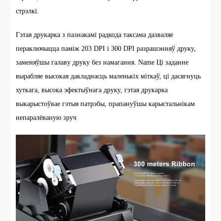
стрэлкі.
Гэтая друкарка з пазнакамі радкода таксама дазваляе
пераключыцца паміж 203 DPI і 300 DPI разрашэнняў друку,
заменяўшы галаву друку без намагання. Name Ці заданне
вырабляе высокая дакладнасць маленькіх міткаў, ці дасягнуць
хуткага, высока эфектыўнага друку, гэтая друкарка
выкарыстоўвае гэтыя патрэбы, прапануўшы карыстальнікам
непаралёваную зруч