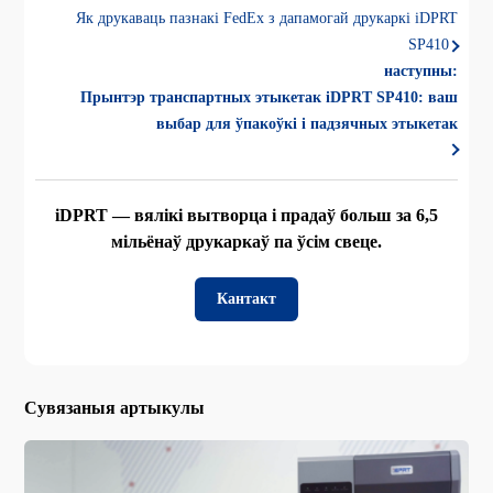
Як друкаваць пазнакі FedEx з дапамогай друкаркі iDPRT
SP410
наступны:
Прынтэр транспартных этыкетак iDPRT SP410: ваш
выбар для ўпакоўкі і падзячных этыкетак
iDPRT — вялікі вытворца і прадаў больш за 6,5
мільёнаў друкаркаў па ўсім свеце.
Кантакт
Сувязаныя артыкулы