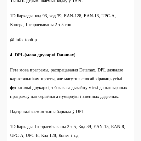
Тыпы падтрымліваемых кодаў у TSPL:
1D Баркады: код 93, код 39, EAN-128, EAN-13, UPC-A,
Конера, Інтэрлеваваны 2 з 5 тон.
@ info: tooltip
4. DPL (мова друкаркі Datamax)
Гэта мова праграмы, распрацаваная Datamax. DPL дазваляе
карыстальнікам просты, але магутны спосаб кіраваць усімі
функцыямі друкаркі, з базавага дызайну міткі да пашыраных
праграмаў для серыйнага нумароўкі і зменных дадзеных.
Падтрымліваемыя тыпы баркода ў DPL:
1D Баркады: Інтэрлевізаваны 2 з 5, Код 39, EAN-13, EAN-8,
UPC-A, UPC-E, Код 128, Конез і т.д.