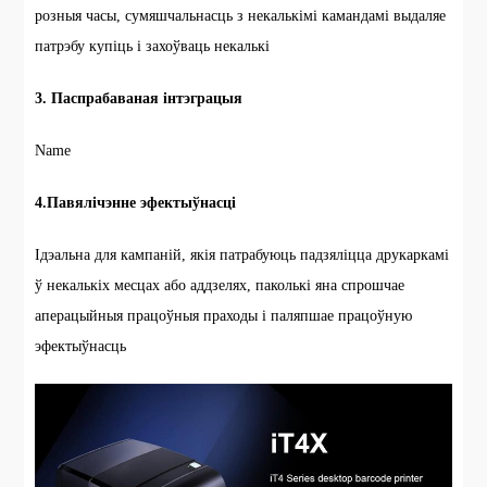
розныя часы, сумяшчальнасць з некалькімі камандамі выдаляе
патрэбу купіць і захоўваць некалькі
3. Паспрабаваная інтэграцыя
Name
4.Павялічэнне эфектыўнасці
Ідэальна для кампаній, якія патрабуюць падзяліцца друкаркамі
ў некалькіх месцах або аддзелях, паколькі яна спрошчае
аперацыйныя працоўныя праходы і паляпшае працоўную
эфектыўнасць