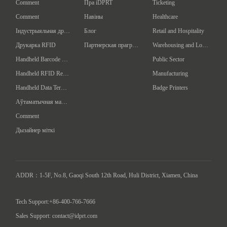
Comment
Пра iDPRT
Ticketing
Comment
Навіны
Healthcare
Індустрыяльная друкарка баркодаў
Блог
Retail and Hospitality
Друкарка RFID
Партнерская праграма
Warehousing and Logistics
Handheld Barcode Scanner
Public Sector
Handheld RFID Reader/Writer
Manufacturing
Handheld Data Terminal
Badge Printers
Аўтаматычная машына для адзначэння
Comment
Дызайнер міткі
ADDR：1-5F, No.8, Gaoqi South 12th Road, Huli District, Xiamen, China

Tech Support:+86-400-766-7666
Sales Support: contact@idprt.com