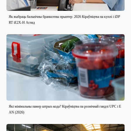
Як выбраць бальнічны браншэтны прынтер: 2026 Кіраўніцтва па куплі і iDP
RT iE2X-H Агляд
Які мінімальны памер штрых-кода? Кіраўніцтва па рознічнай гандлі UPC і E
AN (2026)