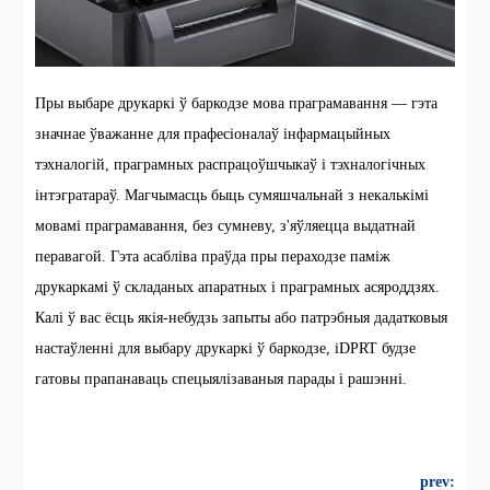
Пры выбаре друкаркі ў баркодзе мова праграмавання — гэта
значнае ўважанне для прафесіоналаў інфармацыйных
тэхналогій, праграмных распрацоўшчыкаў і тэхналогічных
інтэгратараў. Магчымасць быць сумяшчальнай з некалькімі
мовамі праграмавання, без сумневу, з'яўляецца выдатнай
перавагой. Гэта асабліва праўда пры пераходзе паміж
друкаркамі ў складаных апаратных і праграмных асяроддзях.
Калі ў вас ёсць якія-небудзь запыты або патрэбныя дадатковыя
настаўленні для выбару друкаркі ў баркодзе, iDPRT будзе
гатовы прапанаваць спецыялізаваныя парады і рашэнні.
prev: