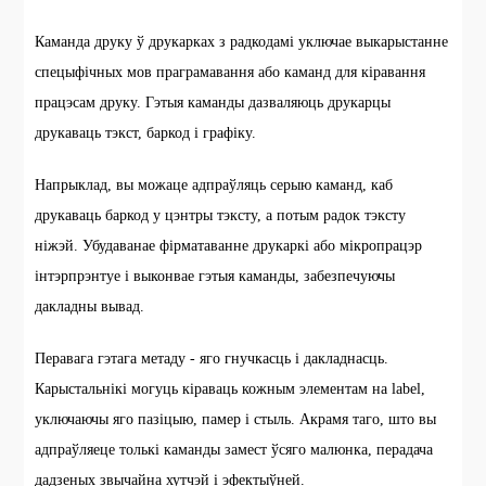
Каманда друку ў друкарках з радкодамі уключае выкарыстанне
спецыфічных мов праграмавання або каманд для кіравання
працэсам друку. Гэтыя каманды дазваляюць друкарцы
друкаваць тэкст, баркод і графіку.
Напрыклад, вы можаце адпраўляць серыю каманд, каб
друкаваць баркод у цэнтры тэксту, а потым радок тэксту
ніжэй. Убудаванае фірматаванне друкаркі або мікропрацэр
інтэрпрэнтуе і выконвае гэтыя каманды, забезпечуючы
дакладны вывад.
Перавага гэтага метаду - яго гнучкасць і дакладнасць.
Карыстальнікі могуць кіраваць кожным элементам на label,
уключаючы яго пазіцыю, памер і стыль. Акрамя таго, што вы
адпраўляеце толькі каманды замест ўсяго малюнка, перадача
дадзеных звычайна хутчэй і эфектыўней.