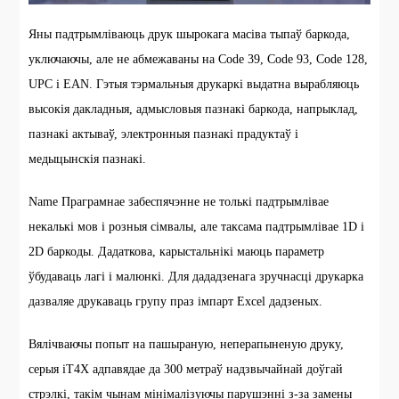
Яны падтрымліваюць друк шырокага масіва тыпаў баркода,
уключаючы, але не абмежаваны на Code 39, Code 93, Code 128,
UPC і EAN. Гэтыя тэрмальныя друкаркі выдатна вырабляюць
высокія дакладныя, адмысловыя пазнакі баркода, напрыклад,
пазнакі актываў, электронныя пазнакі прадуктаў і
медыцынскія пазнакі.
Name Праграмнае забеспячэнне не толькі падтрымлівае
некалькі мов і розныя сімвалы, але таксама падтрымлівае 1D і
2D баркоды. Дадаткова, карыстальнікі маюць параметр
ўбудаваць лагі і малюнкі. Для дададзенага зручнасці друкарка
дазваляе друкаваць групу праз імпарт Excel дадзеных.
Вялічваючы попыт на пашыраную, неперапыненую друку,
серыя iT4X адпавядае да 300 метраў надзвычайнай доўгай
стрэлкі, такім чынам мінімалізуючы парушэнні з-за замены