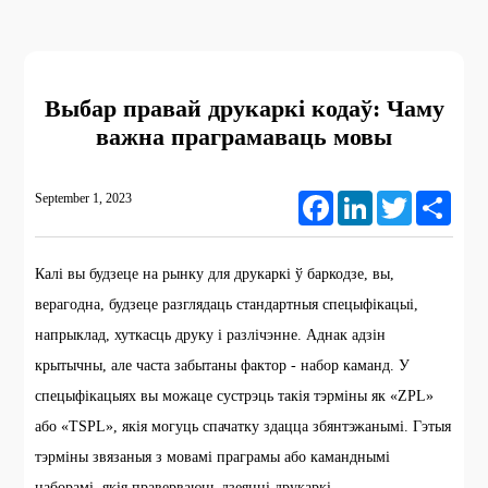
Выбар правай друкаркі кодаў: Чаму
важна праграмаваць мовы
September 1, 2023
Facebook
LinkedIn
Twitter
Share
Калі вы будзеце на рынку для друкаркі ў баркодзе, вы,
верагодна, будзеце разглядаць стандартныя спецыфікацыі,
напрыклад, хуткасць друку і разлічэнне. Аднак адзін
крытычны, але часта забытаны фактор - набор каманд. У
спецыфікацыях вы можаце сустрэць такія тэрміны як «ZPL»
або «TSPL», якія могуць спачатку здацца збянтэжанымі. Гэтыя
тэрміны звязаныя з мовамі праграмы або каманднымі
наборамі, якія праверваюць дзеянні друкаркі.