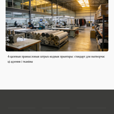
4-цалевыя прамысловыя штрых-кодныя прынтары: стандарт для вытворчас
ці адзення і тканіны