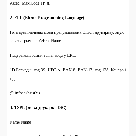
Aztec, MaxiCode і г. д.
2. EPL (Eltron Programming Language)
Гэта арыгінальная мова праграмавання Eltron друкаркаў, якую
зараз атрымала Zebra. Name
Падтрымліваемыя тыпы кода ў EPL:
1D Баркады: код 39, UPC-A, EAN-8, EAN-13, код 128, Конера і
т.д.
@ info: whatsthis
3. TSPL (мова друкаркі TSC)
Name Name