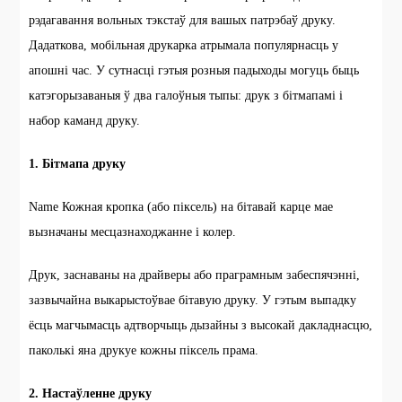
рэдагавання вольных тэкстаў для вашых патрэбаў друку.
Дадаткова, мобільная друкарка атрымала популярнасць у
апошні час. У сутнасці гэтыя розныя падыходы могуць быць
катэгорызаваныя ў два галоўныя тыпы: друк з бітмапамі і
набор каманд друку.
1. Бітмапа друку
Name Кожная кропка (або піксель) на бітавай карце мае
вызначаны месцазнаходжанне і колер.
Друк, заснаваны на драйверы або праграмным забеспячэнні,
зазвычайна выкарыстоўвае бітавую друку. У гэтым выпадку
ёсць магчымасць адтворчыць дызайны з высокай дакладнасцю,
паколькі яна друкуе кожны піксель прама.
2. Настаўленне друку