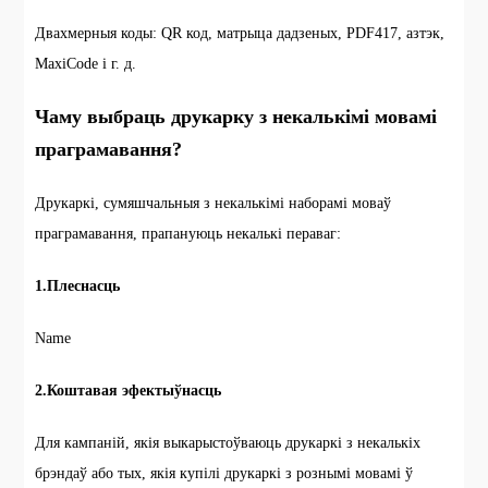
Двахмерныя коды: QR код, матрыца дадзеных, PDF417, азтэк,
MaxiCode і г. д.
Чаму выбраць друкарку з некалькімі мовамі
праграмавання?
Друкаркі, сумяшчальныя з некалькімі наборамі моваў
праграмавання, прапануюць некалькі пераваг:
1.Плеснасць
Name
2.Коштавая эфектыўнасць
Для кампаній, якія выкарыстоўваюць друкаркі з некалькіх
брэндаў або тых, якія купілі друкаркі з рознымі мовамі ў