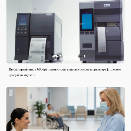
Выбар правільнага 600dpi прамысловага штрых-коднага прынтара (з рэкаме
ндацыямі мадэлі)