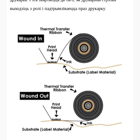
выходзіць з ролі і падтрымліваецца праз друкарку.