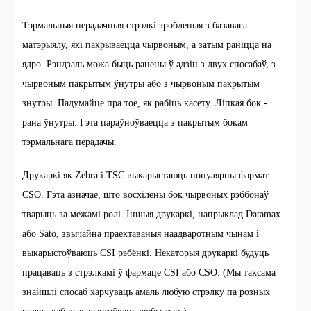
Тэрмальныя перадачныя стрэлкі зробленыя з базавага
матэрыялу, які пакрываецца чырвоным, а затым раніцца на
ядро. Рэндзаль можа быць ранены ў адзін з двух спосабаў, з
чырвоным пакрытым ўнутры або з чырвоным пакрытым
знутры. Падумайце пра тое, як рабіць касету. Ліпкая бок -
рана ўнутры. Гэта параўноўваецца з пакрытым бокам
тэрмальнага перадачы.
Друкаркі як Zebra і TSC выкарыстаюць популярны фармат
CSO. Гэта азначае, што восхілены бок чырвоных рэббонаў
тварыць за межамі ролі. Іншыя друкаркі, напрыклад Datamax
або Sato, звычайна праектаваныя наадваротным чынам і
выкарыстоўваюць CSI рэбёнкі. Некаторыя друкаркі будуць
працаваць з стрэлкамі ў фармаце CSI або CSO. (Мы таксама
знайшлі спосаб харчуваць амаль любую стрэлку па розных