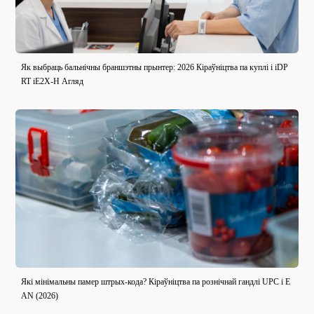
Як выбраць бальнічны браншэтны прынтер: 2026 Кіраўніцтва па куплі і iDP
RT iE2X-H Агляд
Які мінімальны памер штрых-кода? Кіраўніцтва па рознічнай гандлі UPC і E
AN (2026)