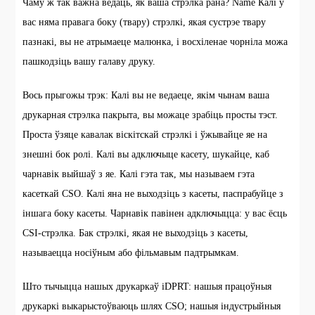
Чаму ж так важна ведаць, як ваша стрэлка рана? Name Калі ў
вас няма правага боку (твару) стрэлкі, якая сустрэе твару
пазнакі, вы не атрымаеце малюнка, і восхіленае чорніла можа
пашкодзіць вашу галаву друку.
Вось прыгожы трэк: Калі вы не ведаеце, якім чынам ваша
друкарная стрэлка пакрыта, вы можаце зрабіць просты тэст.
Проста ўзяце кавалак віскітскай стрэлкі і ўжывайце яе на
знешні бок ролі. Калі вы адключыце касету, шукайце, каб
чарнавік выйшаў з яе. Калі гэта так, мы называем гэта
касеткай CSO. Калі яна не выходзіць з касеты, паспрабуйце з
іншага боку касеты. Чарнавік павінен адключыцца: у вас ёсць
CSI-стрэлка. Бак стрэлкі, якая не выходзіць з касеты,
называецца носіўным або фільмавым падтрымкам.
Што тычыцца нашых друкаркаў iDPRT: нашыя працоўныя
друкаркі выкарыстоўваюць шлях CSO; нашыя індустрыйныя