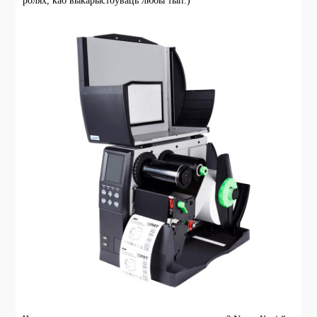
ролях, каб выкарыстоўваць любы тып.)