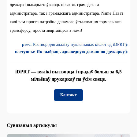
друкаркі выкарыстоўваюць шлях як грамадскага
адміністратара, так і грамадскага адміністратара. Name Нават
калі вам проста патрэбна дапамога ўсталявання тэрмальнага
трансферсу, проста звяртайцеся з намі!
prev:
Раствор для аналізу нуклеінавых кіслот ад iDPRT
наступны:
Як выбраць адпаведную домашню друкарку
iDPRT — вялікі вытворца і прадаў больш за 6,5
мільёнаў друкаркаў па ўсім свеце.
Кантакт
Сувязаныя артыкулы