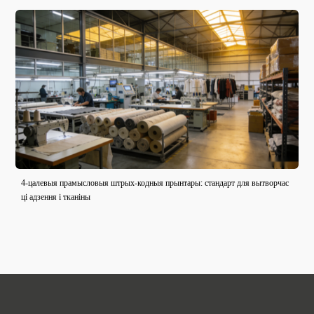
4-цалевыя прамысловыя штрых-кодныя прынтары: стандарт для вытворчас
ці адзення і тканіны