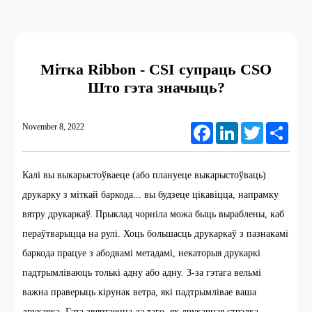
Мітка Ribbon - CSI супраць CSO
Што гэта значыць?
November 8, 2022
Facebook
LinkedIn
Twitter
Share
Калі вы выкарыстоўваеце (або плануеце выкарыстоўваць)
друкарку з міткай баркода... вы будзеце цікавіцца, напрамку
вятру друкаркаў. Прыклад чорніла можа быць выраблены, каб
пераўтварыцца на рулі. Хоць большасць друкаркаў з пазнакамі
баркода працуе з абодвамі метадамі, некаторыя друкаркі
падтрымліваюць толькі адну або адну. З-за гэтага вельмі
важна праверыць кірунак ветра, які падтрымлівае ваша
друкарка. Гэта звяртаецца да таго, як друкарная стрэлка