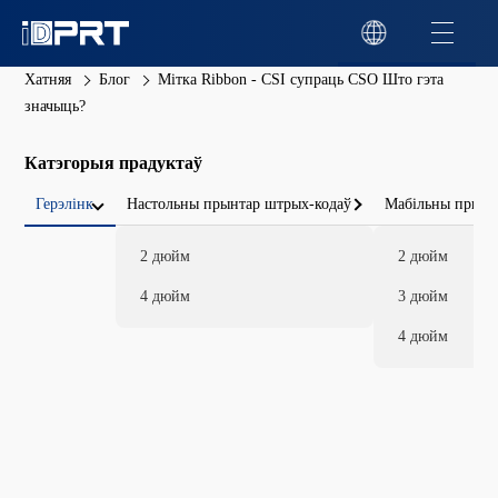
Хатняя
Блог
Мітка Ribbon - CSI супраць CSO Што гэта
значыць?
Катэгорыя прадуктаў
Герэлінк
Настольны прынтар штрых-кодаў
Мабільны прынт
2 дюйм
2 дюйм
4 дюйм
3 дюйм
4 дюйм