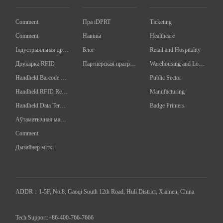
Comment
Пра iDPRT
Ticketing
Comment
Навіны
Healthcare
Індустрыяльная друкарка баркодаў
Блог
Retail and Hospitality
Друкарка RFID
Партнерская праграма
Warehousing and Logistics
Handheld Barcode Scanner
Public Sector
Handheld RFID Reader/Writer
Manufacturing
Handheld Data Terminal
Badge Printers
Аўтаматычная машына для адзначэння
Comment
Дызайнер міткі
ADDR：1-5F, No.8, Gaoqi South 12th Road, Huli District, Xiamen, China

Tech Support:+86-400-766-7666