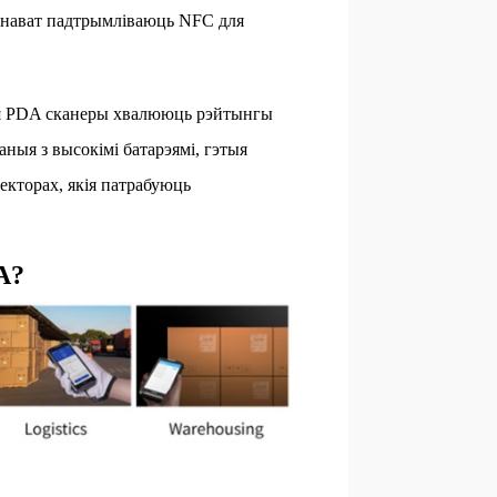
, нават падтрымліваюць NFC для
ыя PDA сканеры хвалююць рэйтынгы
аныя з высокімі батарэямі, гэтыя
екторах, якія патрабуюць
A?