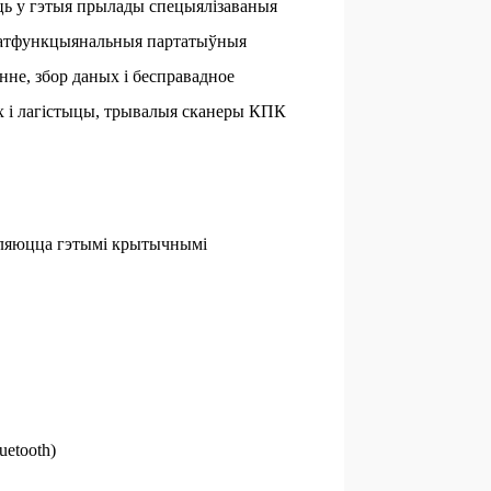
ь у гэтыя прылады спецыялізаваныя
шматфункцыянальныя партатыўныя
нне, збор даных і бесправадное
х і лагістыцы, трывалыя сканеры КПК
яляюцца гэтымі крытычнымі
etooth)