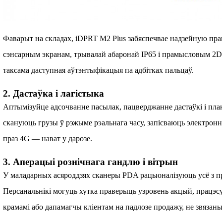
Фаварыт на складах, iDPRT M2 Plus забяспечвае надзейную пра
сэнсарным экранам, трывалай абаронай IP65 і прамысловым 2D-
таксама даступная аўтэнтыфікацыя па адбітках пальцаў.
2. Дастаўка і лагістыка
Аптымізуйце адсочванне пасылак, пацверджанне дастаўкі і пла
скануюць грузы ў рэжыме рэальнага часу, запісваюць электронн
праз 4G — нават у дарозе.
3. Аперацыі рознічнага гандлю і вітрын
У маладарных асяроддзях сканеры PDA рацыоналізуюць усё з п
Персанальнікі могуць хутка праверыць узровень акцый, працэс
крамамі або дапамагчы кліентам на падлозе продажу, не звязаны