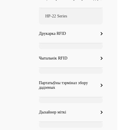
HP-22 Series
Друкарка RFID
Чытальнік RFID
Партатыўны тэрмінал збору
дадзеных
Дызайнер міткі