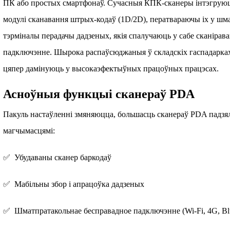
ПК або простых смартфонаў. Сучасныя КПК-сканеры інтэгруюц
модулі сканавання штрых-кодаў (1D/2D), ператвараючы іх у 
тэрміналы перадачы дадзеных, якія спалучаюць у сабе сканірава
падключэнне. Шырока распаўсюджаныя ў складскіх гаспадарка
цяпер дамінуюць у высокаэфектыўных працоўных працэсах.
Асноўныя функцыі сканераў PDA
Пакуль настаўленні змяняюцца, большасць сканераў PDA падз
магчымасцямі:
✅ Убудаваны сканер баркодаў
✅ Мабільны збор і апрацоўка дадзеных
✅ Шматпратакольнае бесправадное падключэнне (Wi-Fi, 4G, Blu