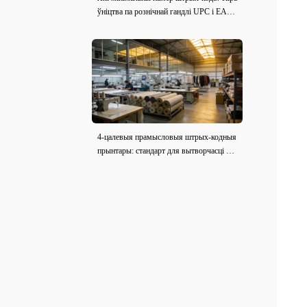
ўніцтва па рознічнай гандлі UPC і EAN
(2026)
4-цалевыя прамысловыя штрых-кодныя
прынтары: стандарт для вытворчасці адз
ення і тканіны