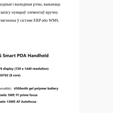
ыходныя і выходныя рэчы, выканаць
 запісу нумараў элементаў вручну
ы імгненна ў сістэме ERP або WMS.