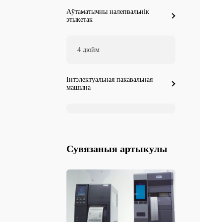
Аўтаматычны налепвальнік
этыкетак
4 дюйм
Інтэлектуальная пакавальная
машына
Сувязаныя артыкулы