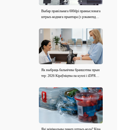
Выбар правільнага 600dpi прамысловага
штрых-коднага прынтара (з рэкамендац
ыямі мадэлі)
Як выбраць бальнічны браншэтны прын
тер: 2026 Кіраўніцтва па куплі і iDPRT i
E2X-H Агляд
Які мінімальны памер штрых-кода? Кіра