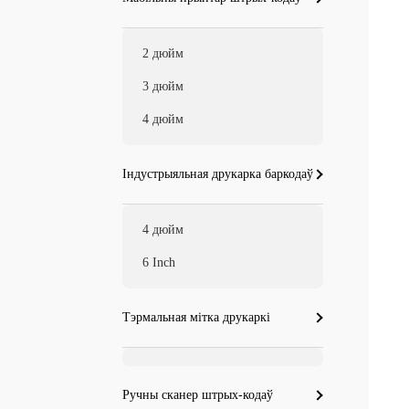
2 дюйм
3 дюйм
4 дюйм
Індустрыяльная друкарка баркодаў
4 дюйм
6 Inch
Тэрмальная мітка друкаркі
Ручны сканер штрых-кодаў