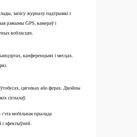
лады, запісу журналу падтрымкі і
аныя рэжымы GPS, камераў і
еных вобласцях.
анцэртах, канференцыях і месцах.
ркі.
ўтобусах, цягніках або ферах. Двойны
іх сігналаў.
 гэта мобільная прылада
й і эфектыўней.