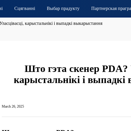
ні
Сцягванні
Выбар прадукту
Партнерская прагр
ласцівасці, карыстальнікі і выпадкі выкарыстання
Што гэта скенер PDA? 
карыстальнікі і выпадкі
March 26, 2025