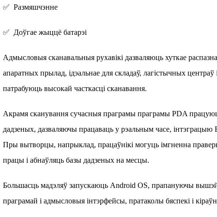
✅ Размяшчэнне
✅ Доўгае жыццё батарэі
Адмысловыя сканавальныя рухавікі дазваляюць хуткае распазна
апаратных прылад, ідэальнае для складаў, лагістычных центраў і
патрабуюць высокай часткасці сканавання.
Акрамя сканування сучасныя праграмы праграмы PDA працуюць
дадзеных, дазваляючы працаваць у рэальным часе, інтэграцыю
Пры вытворцы, напрыклад, працаўнікі могуць імгненна правер
працы і абнаўляць базы дадзеных на месцы.
Большасць мадэляў запускаюць Android OS, прапануючы вышэ
праграмай і адмысловыя інтэрфейсы, пратаколы бяспекі і кіраўні