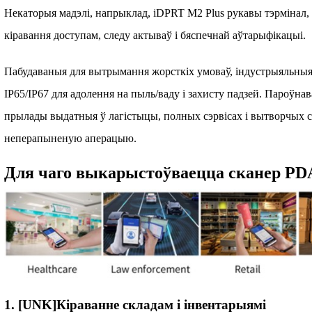
Некаторыя мадэлі, напрыклад, iDPRT M2 Plus рукавы тэрмінал
кіравання доступам, следу актываў і бяспечнай аўтарыфікацыі.
Пабудаваныя для вытрымання жорсткіх умоваў, індустрыяльн
IP65/IP67 для адолення на пыль/ваду і захисту падзей. Пароўнав
прылады выдатныя ў лагістыцы, полных сэрвісах і вытворчых с
неперапыненую аперацыю.
Для чаго выкарыстоўваецца сканер PD
1. [UNK]Кіраванне складам і інвентарыямі