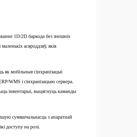
ванне 1D/2D баркода без знешніх
 маленькіх асяроддзяў, якія
 як мобільныя сінхранізацыі
 ERP/WMS і сінхранізацыю сервера.
ыць інвентарыі, выцягнуць каманды
йшую сумяшчальнасць з апаратнай
кі доступу на ролі.