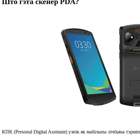
Што гэта скенер PDA?
КПК (Personal Digital Assistant) узнік як мабільны лічбавы тэр