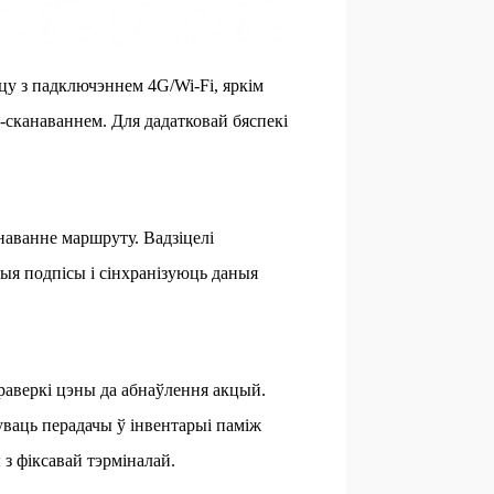
цу з падключэннем 4G/Wi-Fi, яркім
сканаваннем. Для дадатковай бяспекі
наванне маршруту. Вадзіцелі
ыя подпісы і сінхранізуюць даныя
раверкі цэны да абнаўлення акцый.
уваць перадачы ў інвентарыі паміж
 з фіксавай тэрміналай.