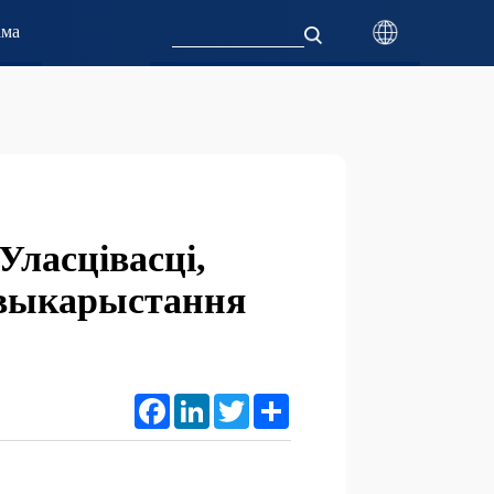
ама
Уласцівасці,
 выкарыстання
Facebook
LinkedIn
Twitter
Share