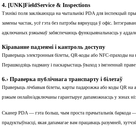
4. [UNK]FieldService & Inspections
Тэхнікі поля заклікаюцца на чытальнікі PDA для інспекцый пры
замены частак, усё гэта без патрэбы вярнуцца ў офіс. Інтэграв
адключаных рэжымаў забяспечаюць функцыянальнасць у аддал
Кіраванне падзеямі і кантроль доступу
Праверыць электронныя білеты, QR-коды або NFC-праходы на к
Перашкодзіць падману і паскарыстаць ўваход з імгненнай праве
6.› Праверка публічнага транспарту і білетаў
Праверыць лічбавыя білеты, карты падарожжа або коды QR на а
рэжым онлайн/адключаны гарантыруе дапаможнасць у зонах нізк
Сканер PDA — гэта больш, чым проста прачытальнік баркода —
прадуктыўнасці, якая дапамагае вам працаваць разумней, хутчэ