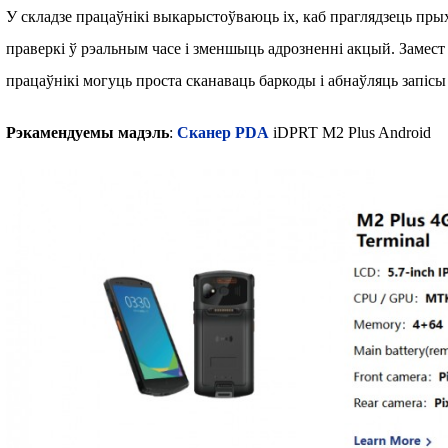
У складзе працаўнікі выкарыстоўваюць іх, каб праглядзець пр
праверкі ў рэальным часе і зменшыць адрозненні акцый. Замест
працаўнікі могуць проста сканаваць баркоды і абнаўляць запіс
Рэкамендуемы мадэль
:
Сканер PDA
iDPRT M2 Plus Android