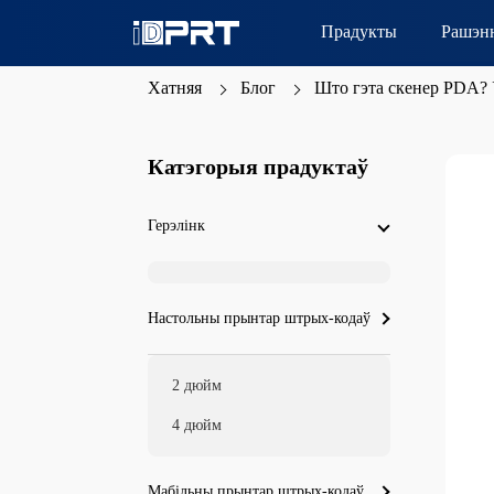
Прадукты
Рашэн
Хатняя
Блог
Што гэта скенер PDA? У
Катэгорыя прадуктаў
Герэлінк
Настольны прынтар штрых-кодаў
2 дюйм
4 дюйм
Мабільны прынтар штрых-кодаў