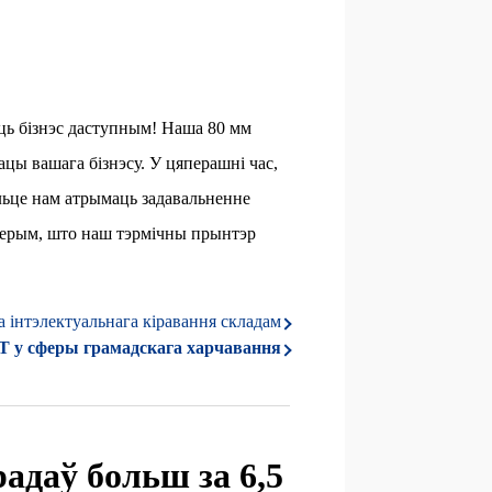
яць бізнэс даступным! Наша 80 мм
цы вашага бізнэсу. У цяперашні час,
ольце нам атрымаць задавальненне
 верым, што наш тэрмічны прынтэр
 інтэлектуальнага кіравання складам
 у сферы грамадскага харчавання
адаў больш за 6,5