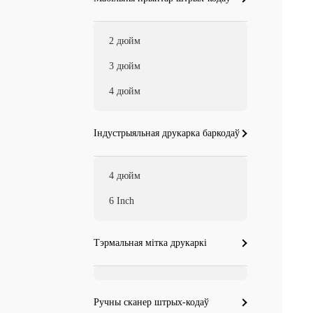
2 дюйм
3 дюйм
4 дюйм
Індустрыяльная друкарка баркодаў
4 дюйм
6 Inch
Тэрмальная мітка друкаркі
Ручны сканер штрых-кодаў