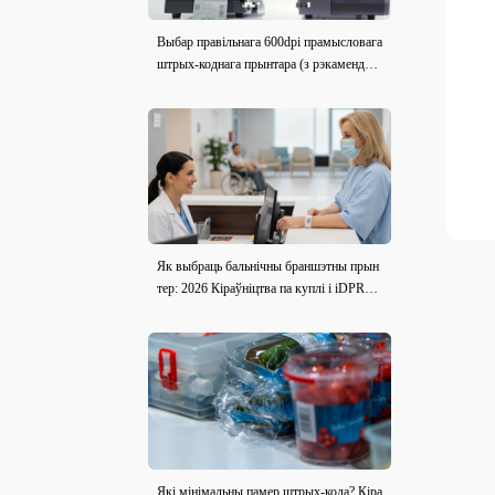
Выбар правільнага 600dpi прамысловага
штрых-коднага прынтара (з рэкамендац
ыямі мадэлі)
Як выбраць бальнічны браншэтны прын
тер: 2026 Кіраўніцтва па куплі і iDPRT i
E2X-H Агляд
Які мінімальны памер штрых-кода? Кіра