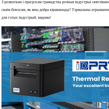
З розвиткам і прагрэсам грамадства розныя індустрыі святліваю
сваім бізнэсам, як яны добра кіраваюцца? Тэрмальны атрыман
для гэтых індустрый, вядома!