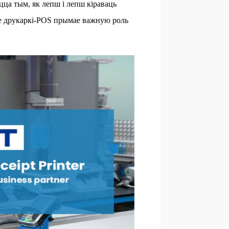
цца тым, як лепш і лепш кіраваць
не друкаркі-POS прымае важную роль