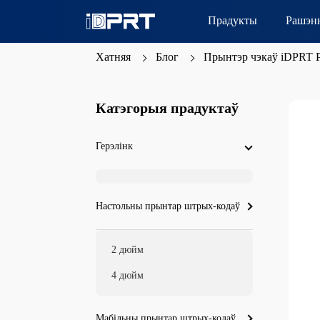
Прадукты
Рашэн
Хатняя
Блог
Прынтэр чэкаў iDPRT P
Катэгорыя прадуктаў
Герэлінк
Настольны прынтар штрых-кодаў
2 дюйм
4 дюйм
Мабільны прынтар штрых-кодаў