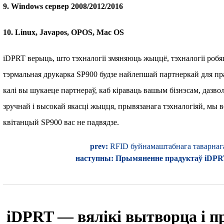
9. Windows сервер 2008/2012/2016
10. Linux, Javapos, OPOS, Mac OS
iDPRT верыць, што тэхналогіі змяняюць жыццё, тэхналогіі роб
тэрмальная друкарка SP900 будзе найлепшай партнеркай для пра
калі вы шукаеце партнераў, каб кіраваць вашым бізнэсам, дазв
зручнай і высокай якасці жыцця, прывязанага тэхналогіяй, мы
квітанцый SP900 вас не падвядзе.
prev:
RFID буйнамаштабнага таварнага
наступны:
Прымяненне прадуктаў iDPRT
iDPRT — вялікі вытворца і пр