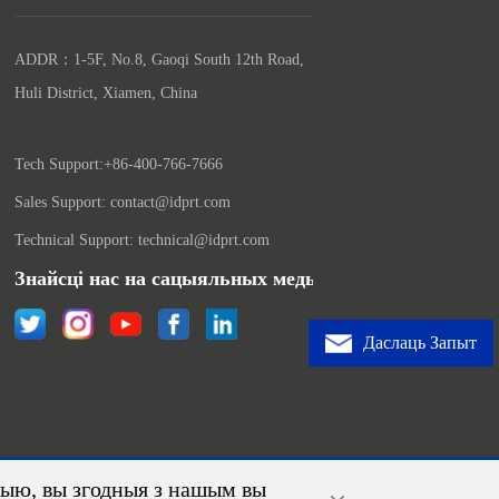
ADDR：1-5F, No.8, Gaoqi South 12th Road, 
Huli District, Xiamen, China

Tech Support:+86-400-766-7666
Sales Support: contact@idprt.com
Technical Support: technical@idprt.com
Знайсці нас на сацыяльных медыях:
Даслаць Запыт
цыю, вы згодныя з нашым вы