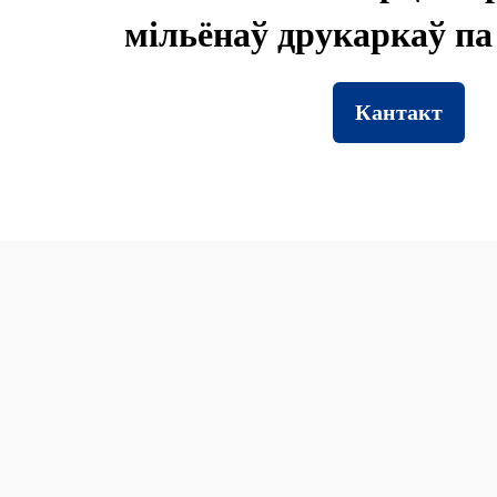
мільёнаў друкаркаў па 
Кантакт