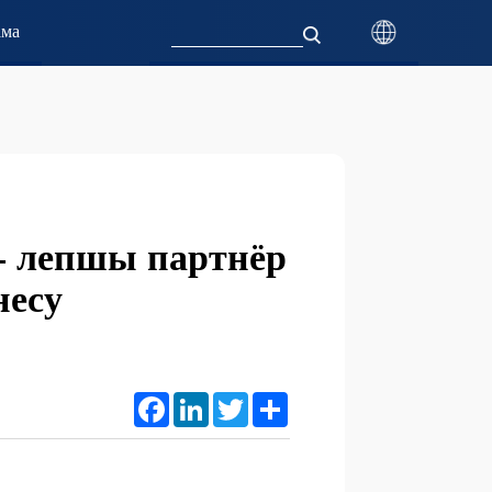
ама
- лепшы партнёр
несу
Facebook
LinkedIn
Twitter
Share