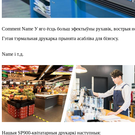
Comment Name У яго ёсць больш эфектыўны рухавік, вострыя ноч
Гэтая тэрмальная друкарка прынята асабліва для бізнэсу.
Name і т.д.
Нашыя SP900-квітатарныя друкаркі наступныя: