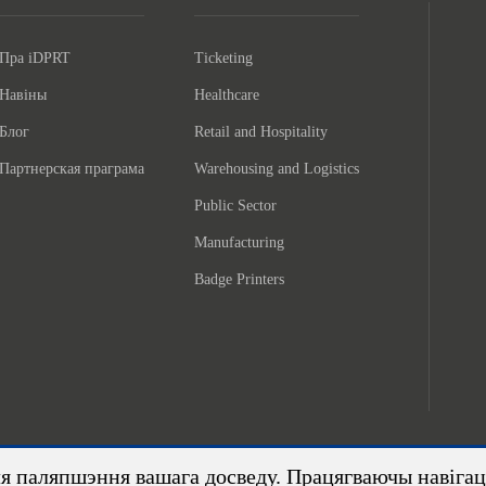
Пра iDPRT
Ticketing
Навіны
Healthcare
Блог
Retail and Hospitality
Партнерская праграма
Warehousing and Logistics
Public Sector
Manufacturing
Badge Printers
я паляпшэння вашага досведу. Працягваючы навіга