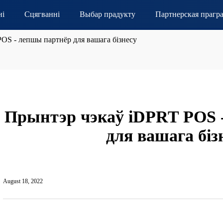
ні
Сцягванні
Выбар прадукту
Партнерская прагр
OS - лепшы партнёр для вашага бізнесу
Прынтэр чэкаў iDPRT POS 
для вашага біз
August 18, 2022