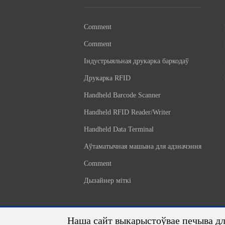
Comment
Comment
Індустрыяльная друкарка баркодаў
Друкарка RFID
Handheld Barcode Scanner
Handheld RFID Reader/Writer
Handheld Data Terminal
Аўтаматычная машына для адзначэння
Comment
Дызайнер міткі
Наша сайт выкарыстоўвае печыва дл