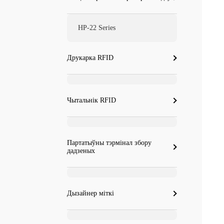
HP-22 Series
Друкарка RFID
Чытальнік RFID
Партатыўны тэрмінал збору
дадзеных
Дызайнер міткі