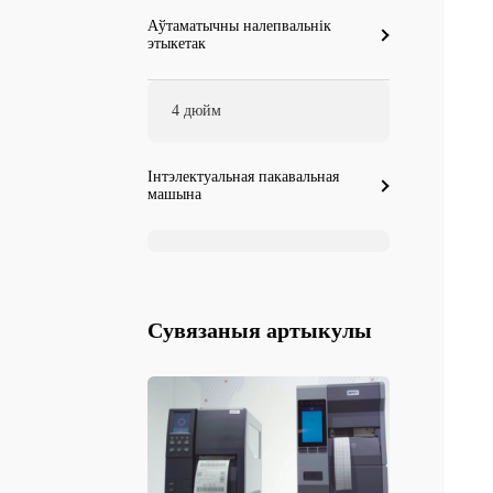
Аўтаматычны налепвальнік
этыкетак
4 дюйм
Інтэлектуальная пакавальная
машына
Сувязаныя артыкулы