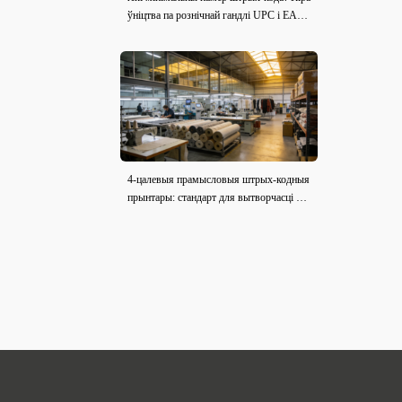
ўніцтва па рознічнай гандлі UPC і EAN
(2026)
4-цалевыя прамысловыя штрых-кодныя
прынтары: стандарт для вытворчасці адз
ення і тканіны