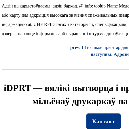
Адзін выкарыстоўваемы, адзін баркод. @ info: tooltip Name Ме
або карту для адкрыцця высокага значэння спажывальных дзвяр
інфармацыю аб UHF RFID тэгах з катэгорыяй, спецыфікацыяй, ко
дзверы, нарэшце інфармацыя аб вырашэнні штурху адпраўляец
prev:
Што такое прынтар для
наступны:
Адрозн
iDPRT — вялікі вытворца і пр
мільёнаў друкаркаў па 
Кантакт