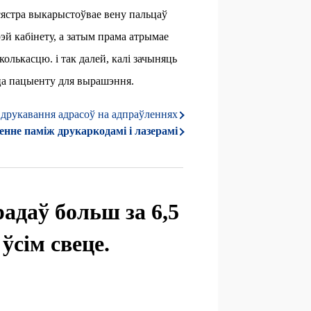
дсястра выкарыстоўвае вену пальцаў
эй кабінету, а затым прама атрымае
лькасцю. і так далей, калі зачыняць
ца пацыенту для вырашэння.
 друкавання адрасоў на адпраўленнях
енне паміж друкаркодамі і лазерамі
адаў больш за 6,5
ўсім свеце.