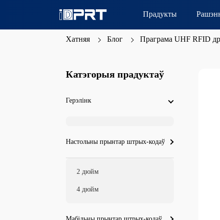
Прадукты
Рашэн
Хатняя
Блог
Праграма UHF RFID др
Катэгорыя прадуктаў
Герэлінк
Настольны прынтар штрых-кодаў
2 дюйм
4 дюйм
Мабільны прынтар штрых-кодаў