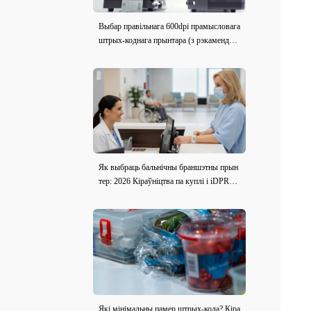
Выбар правільнага 600dpi прамысловага
штрых-коднага прынтара (з рэкамендац
ыямі мадэлі)
Як выбраць бальнічны браншэтны прын
тер: 2026 Кіраўніцтва па куплі і iDPRT i
E2X-H Агляд
Які мінімальны памер штрых-кода? Кіра