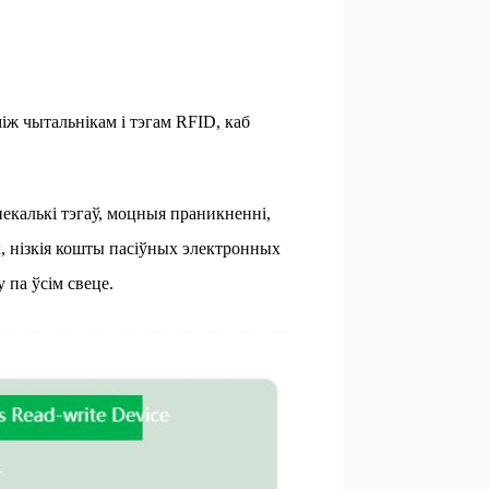
ж чытальнікам і тэгам RFID, каб
екалькі тэгаў, моцныя праникненні,
ых, нізкія кошты пасіўных электронных
у па ўсім свеце.