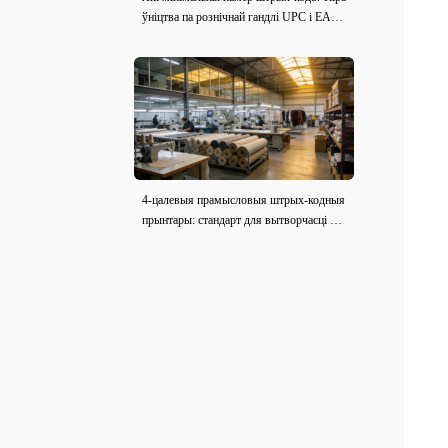
ўніцтва па рознічнай гандлі UPC і EAN
(2026)
4-цалевыя прамысловыя штрых-кодныя
прынтары: стандарт для вытворчасці адз
ення і тканіны