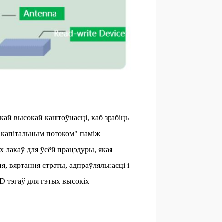
ай высокай каштоўнасці, каб зрабіць
 "капітальным потоком" паміж
х лакаў для ўсёй працэдуры, якая
, вяртання страты, адпраўляльнасці і
 тэгаў для гэтых высокіх