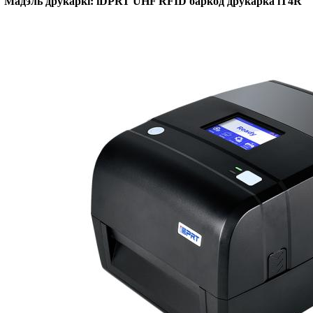
Мадэль друкаркі: iDPRT UHF RFID баркод друкарка iT4R