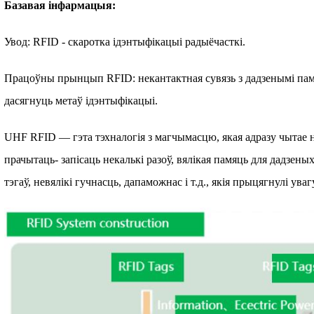
Базавая інфармацыя:
Увод: RFID - скаротка ідэнтыфікацыі радыёчасткі.
Працоўны прынцып RFID: некантактная сувязь з дадзенымі памі
дасягнуць метаў ідэнтыфікацыі.
UHF RFID — гэта тэхналогія з магчымасцю, якая адразу чытае н
прачытаць- запісаць некалькі разоў, вялікая памяць для дадзен
тэгаў, невялікі гучнасць, дапаможнас і т.д., якія прыцягнулі уваг