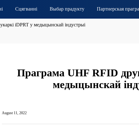
ні
Сцягванні
Выбар прадукту
Партнерская прагр
укаркі iDPRT у медыцынскай індустрыі
Праграма UHF RFID дру
медыцынскай інд
August 11, 2022