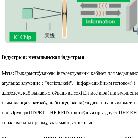
Індустрыя: медыцынская індустрыя
Мэта: Выкарыстоўваючы інтэлектуальны кабінет для медыцынск
агульнае злучэнне з "лагістыкай", "інфармацыйным потоком" і
аддзелем, каб выкарыстоўваць высокі Ён мае кіраўнік зачынены
пачынаецца з патрабу, набыцця, распаўсюджвання, выкарыстання
г. д. Друкаркі iDPRT UHF RFID каштоўныя пры друку UHF RFID
спажывальных рэчыў, якія маюць унікальн