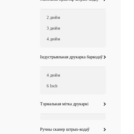
2 дюйм
3 дюйм
4 дюйм
Індустрыяльная друкарка баркодаў
4 дюйм
6 Inch
Тэрмальная мітка друкаркі
Ручны сканер штрых-кодаў