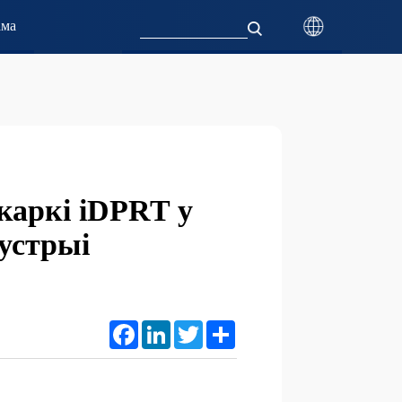
ама
каркі iDPRT у
устрыі
Facebook
LinkedIn
Twitter
Share