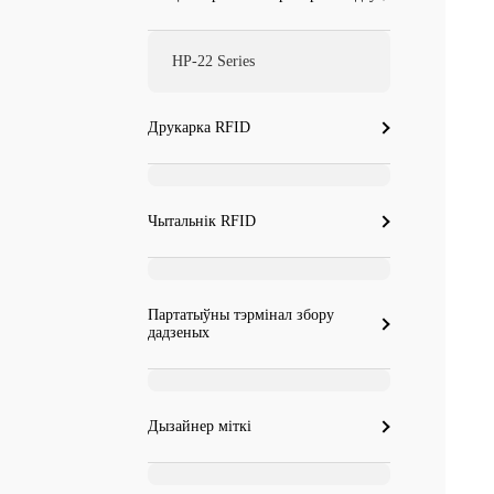
HP-22 Series
Друкарка RFID
Чытальнік RFID
Партатыўны тэрмінал збору
дадзеных
Дызайнер міткі