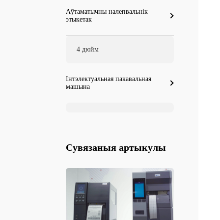
Аўтаматычны налепвальнік
этыкетак
4 дюйм
Інтэлектуальная пакавальная
машына
Сувязаныя артыкулы