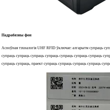
Падрабязны фон
Асноўная тэхналогія UHF RFID ўключае: алгарытм супраць суп
супраць супраць супраць супраць супраць супраць супраць суп
супраць супраць, праект супраць супраць супраць супраць супр