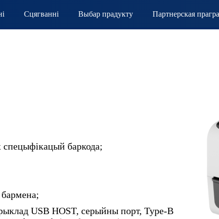
ні
Сцягванні
Выбар прадукту
Партнерская прагр
 спецыфікацый баркода;
 бармена;
прыклад USB HOST, серыйны порт, Type-B