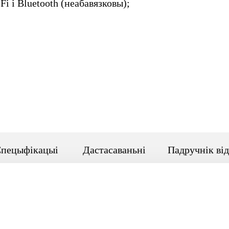
Fi і Bluetooth (неабавязковы);
пецыфікацыі
Дастасаваньні
Падручнік від