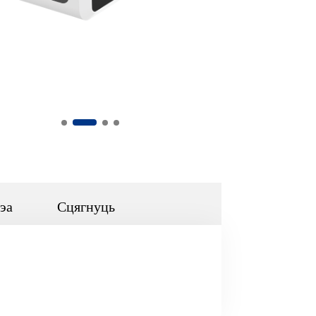
эа
Сцягнуць