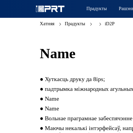
Прадукты
Рашэн
Хатняя
Прадукты
iD2P
Name
● Хуткасць друку да 8ips;
● падтрымка міжнародных агульных
● Name
● Name
● Вольнае праграмнае забеспячэнне
● Маючы некалькі інтэрфейсаў, на