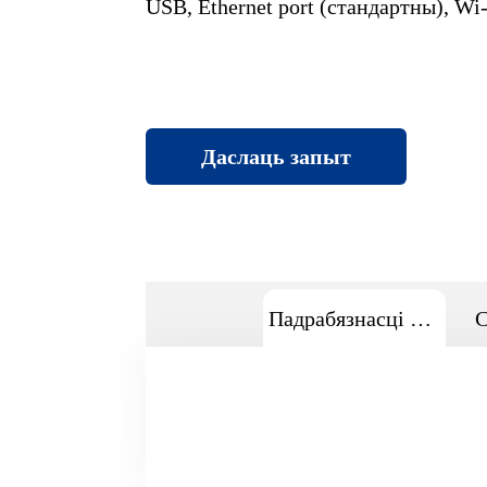
USB, Ethernet port (стандартны), Wi-
Даслаць запыт
Падрабязнасці старонкі
С