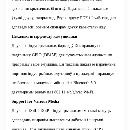
адхілення крытычных бізнэсаў. Дадаткова, ён паказвае
ўтулкі друку, напрыклад, ўтулкі друку PDF і JavaScript, для
адпаведнасці розным сцэнарам друку карыстальнікаў.
Некалькі інтэрфейсаў камунікацыі
Друкаркі індустрыяльных баркодаў iX4 прапануюць
падтрымку GPIO (DB15F) для аўтаматычнага адзначэння
праграмаў і мов эмуляцыі. Ён таксама паказвае паралельны
порт для індустрыйных злучэнняў з прыладамі і прапануе
неабавязковы модуль камбінацыі з Bluetooth 5.0
двухмерным рэжымам і 802.11 a/b/g/n/ac Wi-Fi.
Support for Various Media
Друкаркі iX4L і iX4P з індустрыяльнымі міткамі могуць
адпавядаць шырокім дыяпазонам даўжыні і шырыні
носьбіта. Пры дакладнай пазіцыянацыі друку iX4P з