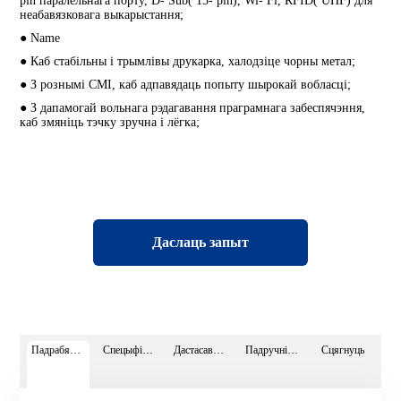
pin паралельнага порту, D- Sub( 15- pin), Wi- Fi, RFID( UHF) для
неабавязковага выкарыстання;
● Name
● Каб стабільны і трымлівы друкарка, халодзіце чорны метал;
● З рознымі СМІ, каб адпавядаць попыту шырокай вобласці;
● З дапамогай вольнага рэдагавання праграмнага забеспячэння,
каб змяніць тэчку зручна і лёгка;
Даслаць запыт
Падрабязнасці старонкі
Спецыфікацыі
Дастасаваньні
Падручнік відэа
Сцягнуць