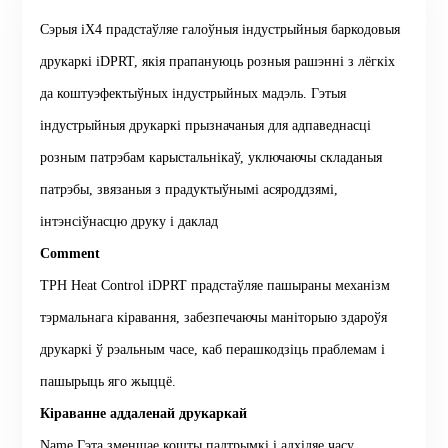
Сэрыя iX4 прадстаўляе галоўныя індустрыйныя баркодовыя
друкаркі iDPRT, якія прапануюць розныя рашэнні з лёгкіх
да коштуэфектыўных індустрыйных мадэль. Гэтыя
індустрыйныя друкаркі прызначаныя для адпаведнасці
розным патрэбам карыстальнікаў, уключаючы складаныя
патрэбы, звязаныя з прадуктыўнымі асяроддзямі,
інтэнсіўнасцю друку і даклад
Comment
TPH Heat Control iDPRT прадстаўляе пашыраны механізм
тэрмальнага кіравання, забезпечаючы маніторыю здароўя
друкаркі ў рэальным часе, каб перашкодзіць праблемам і
пашырыць яго жыццё.
Кіраванне аддаленай друкаркай
Name Гэта зменшае кошты падтрымкі і адхіляе часу