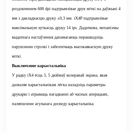
роздзяленнем 600 dpi падтрымлівае друк міткі на даўжыні 4
мм з дакладнасцю друку ±0,3 мм. iX4P падтрымлівае
максімальную хуткасць друку 14 ips. Дадаткова, механізмы
выдатнага настаўлення дапамагаюць перашкодзіць
парушэнню стрэлкі і забезпечыць высокаякасную друку
міткі.
Выключэнне карыстальніка
У радку iX4 ёсць 3, 5 дюймаў колеравай экрана, якая
дазваляе карыстальнікам лёгка наладзіць параметры
друкаркі і атрымаць нагадванні аб часных аперацыях,
паляпшэнне агульнага досведу карыстальніка.