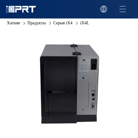
Хатняя
Прадукты
Серыя iX4
iX4L