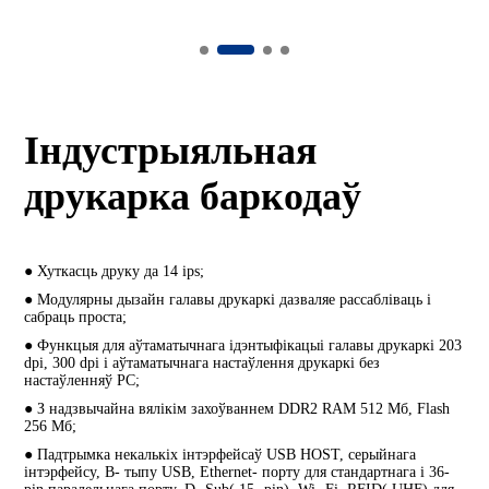
Індустрыяльная
друкарка баркодаў
● Хуткасць друку да 14 ips;
● Модулярны дызайн галавы друкаркі дазваляе рассабліваць і
сабраць проста;
● Функцыя для аўтаматычнага ідэнтыфікацыі галавы друкаркі 203
dpi, 300 dpi і аўтаматычнага настаўлення друкаркі без
настаўленняў PC;
● З надзвычайна вялікім захоўваннем DDR2 RAM 512 Мб, Flash
256 Мб;
● Падтрымка некалькіх інтэрфейсаў USB HOST, серыйнага
інтэрфейсу, B- тыпу USB, Ethernet- порту для стандартнага і 36-