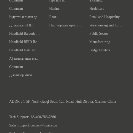
Comment
Пра iDPRT
Ticketing
Comment
Навіны
Healthcare
Індустрыяльная друкарка баркодаў
Блог
Retail and Hospitality
Друкарка RFID
Партнерская праграма
Warehousing and Logistics
Handheld Barcode Scanner
Public Sector
Handheld RFID Reader/Writer
Manufacturing
Handheld Data Terminal
Badge Printers
Аўтаматычная машына для адзначэння
Comment
Дызайнер міткі
ADDR：1-5F, No.8, Gaoqi South 12th Road, Huli District, Xiamen, China

Tech Support:+86-400-766-7666
Sales Support: contact@idprt.com