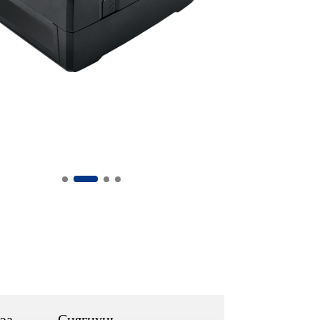
эа
Сцягнуць