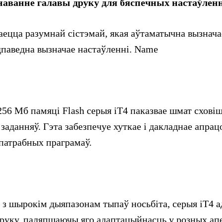
наванне галавы друку для бяспечных настаўлен
ецца разумнай сістэмай, якая аўтаматычна вызначае
 адпаведна вызначае настаўленні. Name
56 Мб памяці Flash серыя iT4 паказвае шмат схові
заданняў. Гэта забезпечуе хуткае і дакладнае апрац
патрабных праграмаў.
з шырокім дыяпазонам тыпаў носьбіта, серыя iT4 а
руку, паляпшаючы яго адаптацыйнасць у розных ап