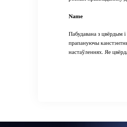
Name
Пабудавана з цвёрдым і
прапануючы канстэнтны
настаўленнях. Яе цвёр