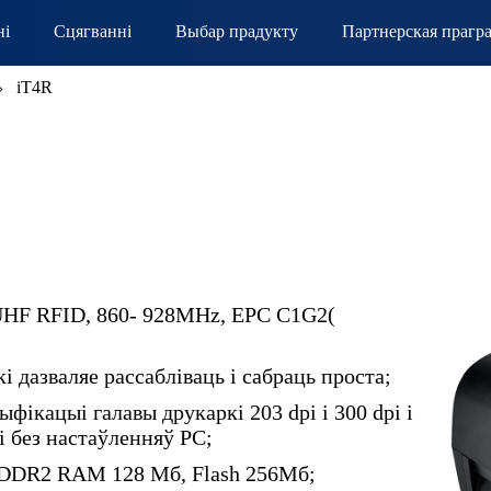
ні
Сцягванні
Выбар прадукту
Партнерская прагр
iT4R
UHF RFID, 860- 928MHz, EPC C1G2(
 дазваляе рассабліваць і сабраць проста;
фікацыі галавы друкаркі 203 dpi і 300 dpi і
і без настаўленняў PC;
м DDR2 RAM 128 Мб, Flash 256Мб;