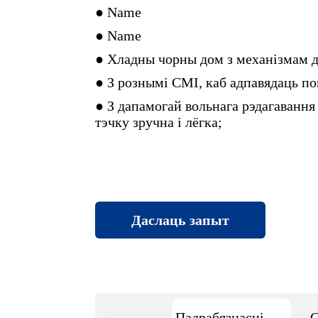
● Name
● Name
● Хладны чорны дом з механізмам др
● З рознымі СМІ, каб адпавядаць п
● З дапамогай вольнага рэдагавання
тэчку зручна і лёгка;
Даслаць запыт
Падрабязнасці старонкі
С