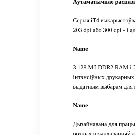
Аўтаматычнае распаз
Серыя iT4 выкарыстоўва
203 dpi або 300 dpi - і
Name
З 128 Мб DDR2 RAM і 2
інтэнсіўных друкарных 
выдатным выбарам для 
Name
Дызайнавана для працы 
розных прыкладанняў д