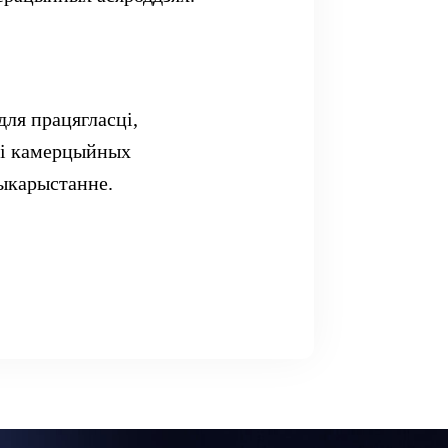
для працягласці,
 і камерцыйных
выкарыстанне.