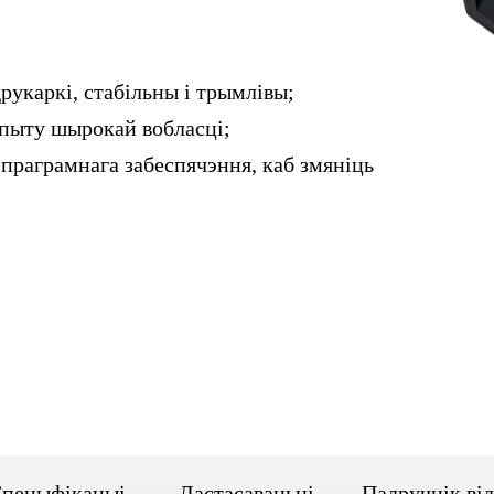
укаркі, стабільны і трымлівы;
опыту шырокай вобласці;
 праграмнага забеспячэння, каб змяніць
пецыфікацыі
Дастасаваньні
Падручнік від