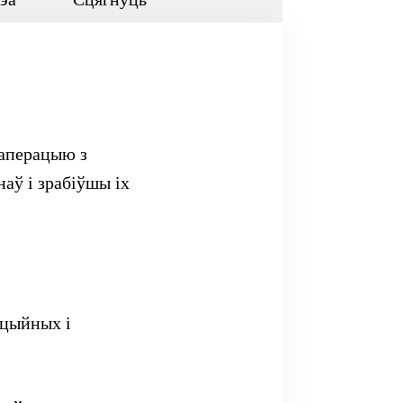
 аперацыю з
аў і зрабіўшы іх
рцыйных і