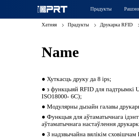
Прадукты
Рашэн
Хатняя
Прадукты
Друкарка RFID
Name
● Хуткасць друку да 8 ips;
● з функцыяй RFID для падтрымкі 
ISO18000- 6C);
● Модулярны дызайн галавы друкаркі
● Функцыя для аўтаматычнага ідэнты
аўтаматычнага настаўлення друкарк
● З надзвычайна вялікім сховішча