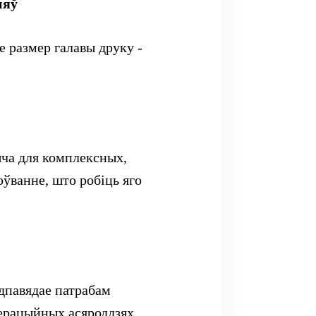
няў
 размер галавы друку -
шча для комплексных,
оўванне, што робіць яго
дпавядае патрабам
ерацыйных асяроддзях.