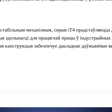
 стабільным механізмам, серыя iT4 прадстаўляецца 
я здольнасці для працяглай працы ў індустрыйных
дая канструкцыя забезпечуе дакладнае даўжынёвае 