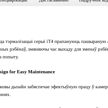
ода тэрмалізацыі серыі iT4 прапануюць пашыраную
ых рэбёнаў, змяняючы час выхаду для зменаў рэбён
а попыту.
sign for Easy Maintenance
ковы дызайн забяспечае эфектыўную працу ў каме
ннях.