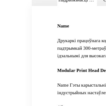
Name
Друкаркі працоўнага к
падтрымкай 300-метраўн
ідэальнымі для высокаг
Modular Print Head De
Name Гэты карыстальні
індустрыйных настаўле