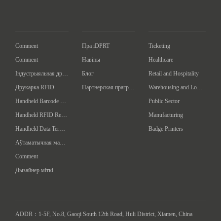
Comment
Пра iDPRT
Ticketing
Comment
Навіны
Healthcare
Індустрыяльная друкарка баркодаў
Блог
Retail and Hospitality
Друкарка RFID
Партнерская праграма
Warehousing and Logistics
Handheld Barcode Scanner
Public Sector
Handheld RFID Reader/Writer
Manufacturing
Handheld Data Terminal
Badge Printers
Аўтаматычная машына для адзначэння
Comment
Дызайнер міткі
ADDR：1-5F, No.8, Gaoqi South 12th Road, Huli District, Xiamen, China
