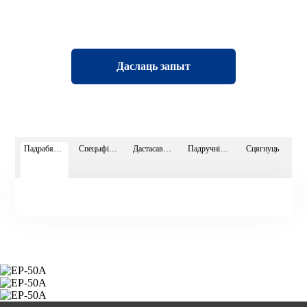
Даслаць запыт
Падрабязнасці старонкі
Спецыфікацыі
Дастасаваньні
Падручнік відэа
Сцягнуць