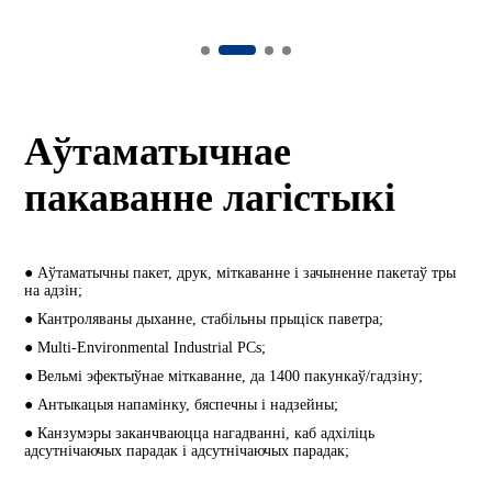
Аўтаматычнае
пакаванне лагістыкі
● Аўтаматычны пакет, друк, міткаванне і зачыненне пакетаў тры
на адзін;
● Кантроляваны дыханне, стабільны прыціск паветра;
● Multi-Environmental Industrial PCs;
● Вельмі эфектыўнае міткаванне, да 1400 пакункаў/гадзіну;
● Антыкацыя напамінку, бяспечны і надзейны;
● Канзумэры заканчваюцца нагадванні, каб адхіліць
адсутнічаючых парадак і адсутнічаючых парадак;