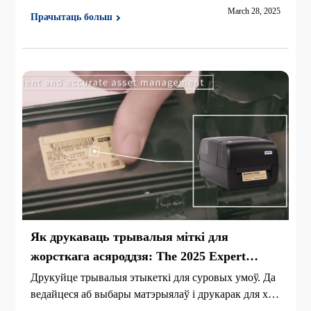
ьную тэхналогію перадачы для працяглага друку ба
March 28, 2025
Прачытаць больш
ркода на сінтэчных матэрыялах.
Як друкаваць трывалыя міткі для
жорсткага асяроддзя: The 2025 Expert
Guide
Друкуйце трывалыя этыкеткі для суровых умоў. Да
ведайцеся аб выбары матэрыялаў і друкарак для хім
ічнай, ультрафіялетавай і тэмпературнай устойлівас