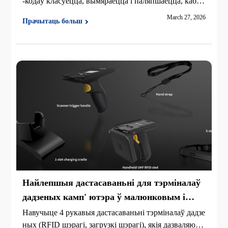
-кодаў класуецца, вымяраецца і паляпшаецца, каб за
бяспечыць надзейнае сканаванне і адпаведнасць.
March 27, 2026
Прачытаць больш
Найлепшыя дастасаваньні для тэрміналаў
дадзеных камп' ютэра ў малюнковым і
складзе
Навучыце 4 рукавыя дастасаваньні тэрміналаў дадзе
ных (RFID шэрагі, загрузкі шэрагі), якія дазваляюць