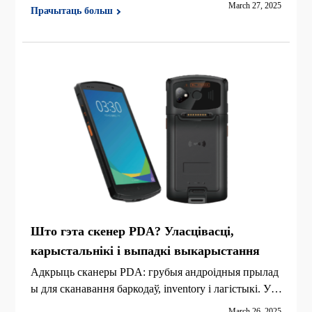
March 27, 2025
Прачытаць больш
ці. Знайдзіце патрэбныя прынтэры для этыкетак са
штрых-кодамі.
Што гэта скенер PDA? Уласцівасці,
карыстальнікі і выпадкі выкарыстання
Адкрыць сканеры PDA: грубыя андроідныя прылад
ы для сканавання баркодаў, inventory і лагістыкі. Ула
сцівасці, выкарыстоўваюць верхнія мадэлі, як iDPR
March 26, 2025