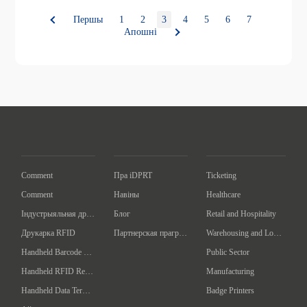
Першы
1
2
3
4
5
6
7
Апошні
Comment
Пра iDPRT
Ticketing
Comment
Навіны
Healthcare
Індустрыяльная друкарка баркодаў
Блог
Retail and Hospitality
Друкарка RFID
Партнерская праграма
Warehousing and Logistics
Handheld Barcode Scanner
Public Sector
Handheld RFID Reader/Writer
Manufacturing
Handheld Data Terminal
Badge Printers