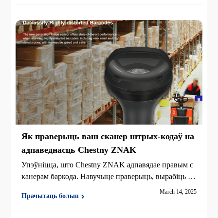
Як праверыць ваш сканер штрых-кодаў на
адпаведнасць Chestny ZNAK
Упэўніцца, што Chestny ZNAK адпавядае правым с
канерам баркода. Навучыце праверыць, вырабіць пр
аблемы і вылучыце найлепшы 2D сканер для кодаў
March 14, 2025
Прачытаць больш
Data Matrix.