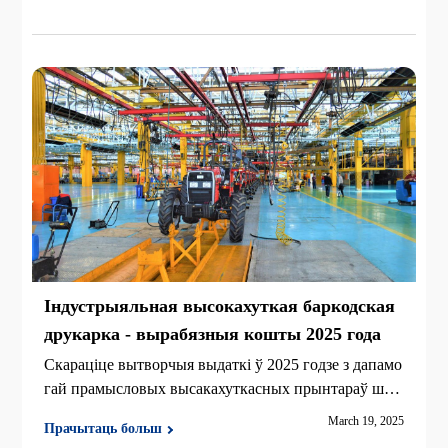
Індустрыяльная высокахуткая баркодская
друкарка - вырабязныя кошты 2025 года
Скараціце вытворчыя выдаткі ў 2025 годзе з дапамо
гай прамысловых высакахуткасных прынтараў штр
ых-кодаў. Хуткасць 14 IPS, адпаведнасць GS1 і трыв
March 19, 2025
Прачытаць больш
алая трываласць. Даследуйце рашэнні iDPRT iX4P.