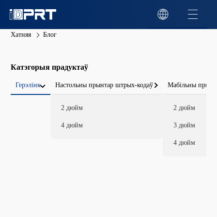
Хатняя
Блог
Катэгорыя прадуктаў
Герэлінк
Настольны прынтар штрых-кодаў
Мабільны прынт
2 дюйм
2 дюйм
4 дюйм
3 дюйм
4 дюйм