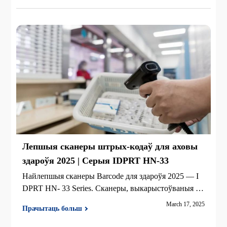
Лепшыя сканеры штрых-кодаў для аховы
здароўя 2025 | Серыя IDPRT HN-33
Найлепшыя сканеры Barcode для здароўя 2025 — I
DPRT HN- 33 Series. Сканеры, выкарыстоўваныя ў
больніцы, для клінік, лабараторый і фармацый. Пав
March 17, 2025
Прачытаць больш
ялічыць дакладнасць, рацыоналізаваць працоўныя п
отыкі і забяспечыць кіраванне інфекцыямі.