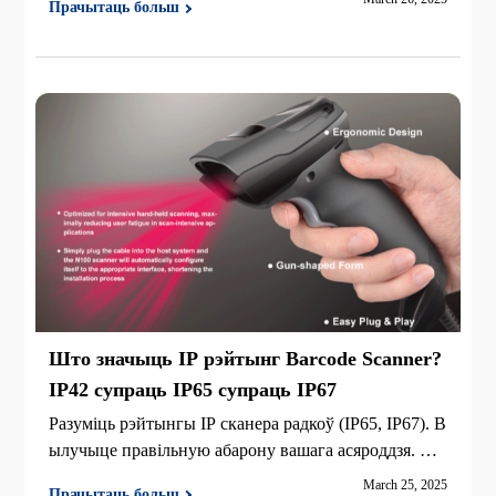
Прачытаць больш
T M2 Plus.
Што значыць IP рэйтынг Barcode Scanner?
IP42 супраць IP65 супраць IP67
Разуміць рэйтынгы IP сканера радкоў (IP65, IP67). В
ылучыце правільную абарону вашага асяроддзя. @ i
nfo Памылка прыводу сканераў радкодаў.
March 25, 2025
Прачытаць больш