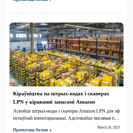
Кіраўніцтва па штрых-кодах і сканерах
LPN у кіраванні запасамі Amazon
Асвойце штрых-коды і сканеры Amazon LPN для эф
ектыўнай інвентарызацыі. Адсочвайце масавыя пас
таўкі і выбірайце правільны сканер для павышэння
March 20, 2025
Прачытаць больш
дакладнасці склада.