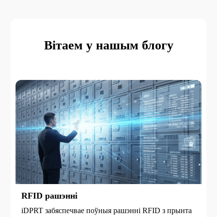
Вітаем у нашым блогу
RFID рашэнні
iDPRT забяспечвае поўныя рашэнні RFID з прынта