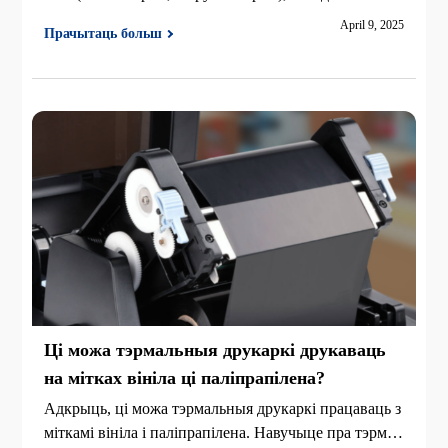
зменшыць памылкі складу і павялічыць эфектыўнас
April 9, 2025
Прачытаць больш
ць сканування.
Ці можа тэрмальныя друкаркі друкаваць
на мітках вініла ці паліпрапілена?
Адкрыць, ці можа тэрмальныя друкаркі працаваць з
міткамі вініла і паліпрапілена. Навучыце пра тэрмал