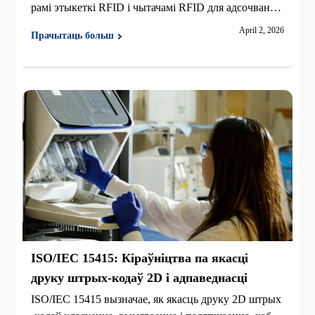
рамі этыкеткі RFID і чытачамі RFID для адсочвання
актываў, кіравання інвентарызацыяй, складавання,
April 2, 2026
Прачытаць больш
рознічнай гандлю, адзення, ювелірных вырабаў і фі
нансавых устаноў.
ISO/IEC 15415: Кіраўніцтва па якасці
друку штрых-кодаў 2D і адпаведнасці
ISO/IEC 15415 вызначае, як якасць друку 2D штрых