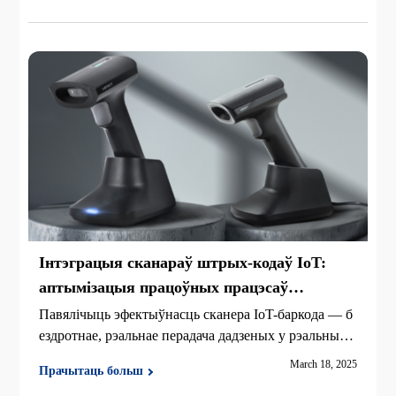
Інтэграцыя сканараў штрых-кодаў IoT:
аптымізацыя працоўных працэсаў
складзіравання і вытворчасці
Павялічыць эфектыўнасць сканера IoT-баркода — б
ездротнае, рэальнае перадача дадзеных у рэальным
часе і бяспечная інтэграцыя аблокаў для разумнага
March 18, 2025
Прачытаць больш
вытворчасця і складу.